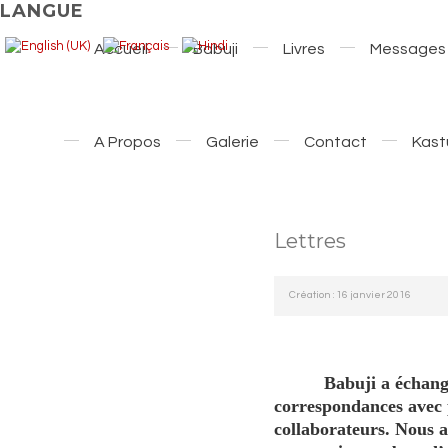
LANGUE
Accueil
Babuji
Livres
Messages
A Propos
Galerie
Contact
Kast
Lettres
Création : 16 janvier 2016
Babuji a échangé
correspondances avec 
collaborateurs. Nous a