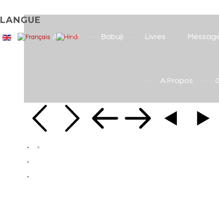
LANGUE
Accueil
Babuji
Livres
Messag
A Propos
G